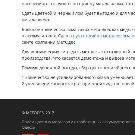
населения, есть пункты по приёму металлолома, кот
Сдать цветной и чёрный лом будет выгодно и для час
металлолома.
Большое количество лома таких металлов, как медь, 
в аккумуляторах. Сдав в
пункт приёма металлолома
н
сайте компании МетОдес.
Для юридических лиц сдать металл – это отличный 
производства. Что касается демонтажа и вывоза мета
Помимо денежной выгоды, сбор цветного и чёрного л
количество не утилизированного хлама уменьшает
уменьшение энергозатрат при производстве новой п
© МЕTODES, 2017
Приём цветных металлов и отработанных аккумуляторов в
Одессе