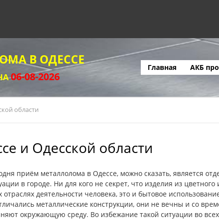
ОМА В ОДЕССЕ
Главная
АКБ пр
06-08-2026
НА
ской области
се и Одесской области
одня приём металлолома в Одессе, можно сказать, является о
уации в городе. Ни для кого не секрет, что изделия из цветног
х отраслях деятельности человека, это и бытовое использован
отличались металлические конструкции, они не вечны и со време
няют окружающую среду. Во избежание такой ситуации во всех