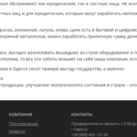
орые обслуживают как юридические, так и частные лица. Не иск
тных лиц, и для юридических, которые могут заработать непло
бронза, алюминий, латунь, олово, цинк есть в бытовой и цифро
енужный металлолом, можно заработать приличную сумму дене
шанс выгодно реализовать вышедшее из строя оборудование и 
ллолома, то все эти заботы возьмёт на себя наша компания, есл
ома в Одессе несёт прямую выгоду государству, а именно:
ся
родукции, улучшение экологического состояния в стране – это
КОМПАНИЯ
КОНТАКТЫ
Про компанию
Предварительно звонить с 9-00 до
г.Одесса
Новости
+38 (068) 465 - 67-34